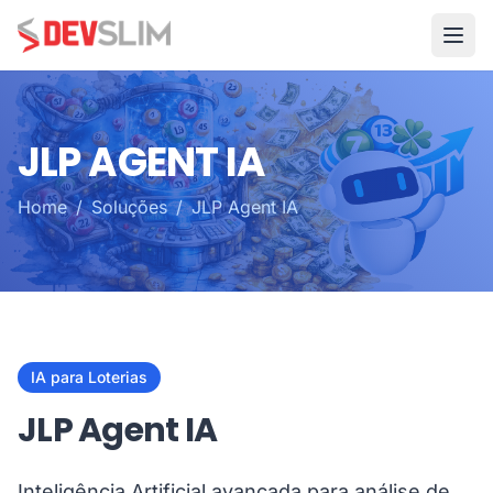
JLP Agent IA | DEVSLIM - Sistema de Informação
JLP AGENT IA
Home
/
Soluções
/
JLP Agent IA
IA para Loterias
JLP Agent IA
Inteligência Artificial avançada para análise de