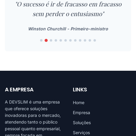
"A inovação distingue entre um líder e
um seguidor"
Steve Jobs - CEO Apple
A EMPRESA
LINKS
A DEVSLIM é uma empresa
Home
que oferece soluções
Empresa
inovadoras para o mercado,
atendendo tanto o público
Soluções
pessoal quanto empresarial,
Serviços
sempre focada em