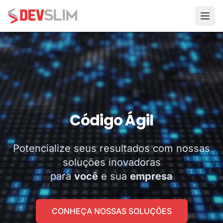
DEVSLIM - Sistema de Informação
Código Ágil
Potencialize seus resultados com nossas
soluções inovadoras
para
você
e sua
empresa
CONHEÇA NOSSAS SOLUÇÕES